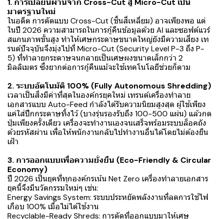
1. การเปลี่ยนผ่านจาก Cross-Cut สู่ Micro-Cut เป็น
มาตรฐานใหม่
ในอดีต การตัดแบบ Cross-Cut (ชิ้นสี่เหลี่ยม) อาจเพียงพอ แต่
ในปี 2026 ความสามารถในการกู้คืนข้อมูลด้วย AI และซอฟต์แวร์
สแกนภาพขั้นสูง ทำให้เศษกระดาษขนาดใหญ่ยังมีความเสี่ยง เท
รนด์ปัจจุบันจึงมุ่งไปที่ Micro-Cut (Security Level P-3 ถึง P-
5) ที่ทำลายกระดาษจนกลายเป็นเศษผงขนาดเล็กกว่า 2
มิลลิเมตร ซึ่งยากต่อการกู้คืนแม้จะใช้เทคโนโลยีช่วยก็ตาม
2. ระบบอัตโนมัติ 100% (Fully Autonomous Shredding)
เวลาเป็นสิ่งมีค่าที่สุดในองค์กรยุคใหม่ เทรนด์เครื่องทำลาย
เอกสารแบบ Auto-Feed กำลังได้รับความนิยมสูงสุด ผู้ใช้เพียง
แค่ใส่ปึกกระดาษทิ้งไว้ (บางรุ่นรองรับถึง 100-500 แผ่น) แล้วกด
ปุ่มเพียงครั้งเดียว เครื่องจะทำงานเองจนเสร็จพร้อมระบบล็อคถัง
ด้วยรหัสผ่าน เพื่อให้พนักงานกลับไปทำงานอื่นได้โดยไม่ต้องยืน
เฝ้า
3. การออกแบบเพื่อความยั่งยืน (Eco-Friendly & Circular
Economy)
ปี 2026 เป็นยุคที่ทุกองค์กรเน้น Net Zero เครื่องทำลายเอกสาร
ยุคนี้จึงมีนวัตกรรมใหม่ๆ เช่น:
Energy Savings System: ระบบประหยัดพลังงานที่ลดการใช้ไฟ
เกือบ 100% เมื่อไม่ได้ใช้งาน
Recyclable-Ready Shreds: การตัดที่ออกแบบมาให้เศษ