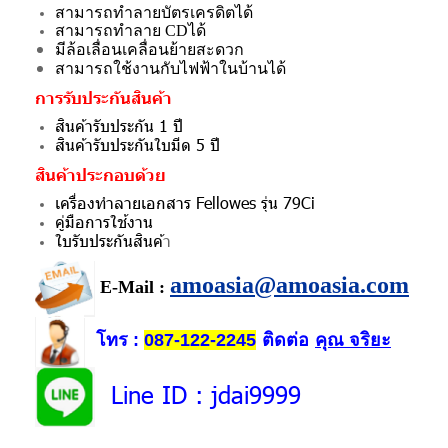
สามารถทำลายบัตรเครดิตได้
สามารถทำลาย CDได้
มีล้อเลื่อนเคลื่อนย้ายสะดวก
สามารถใช้งานกับไฟฟ้าในบ้านได้
การรับประกันสินค้า
สินค้ารับประกัน 1 ปี
สินค้ารับประกันใบมีด 5 ปี
สินค้าประกอบด้วย
เครื่องทำลายเอกสาร Fellowes รุ่น 79Ci
คู่มือการใช้งาน
ใบรับประกันสินค้
า
amoasia@amoasia.com
E-Mail :
โทร
ติดต่อ
คุณ จริยะ
:
087-122-2245
Line ID
: jdai9999