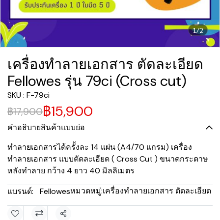
1/2
เครื่องทำลายเอกสาร ตัดละเอียด
Fellowes รุ่น 79ci (Cross cut)
SKU : F-79ci
฿15,900
฿17,900
คำอธิบายสินค้าแบบย่อ
ทำลายเอกสารได้ครั้งละ 14 แผ่น (A4/70 แกรม) เครื่อง
ทำลายเอกสาร แบบตัดละเอียด ( Cross Cut ) ขนาดกระดาษ
หลังทำลาย กว้าง 4 ยาว 40 มิลลิเมตร
หมวดหมู่:
เครื่องทำลายเอกสาร ตัดละเอียด
แบรนด์:
Fellowes
แชร์