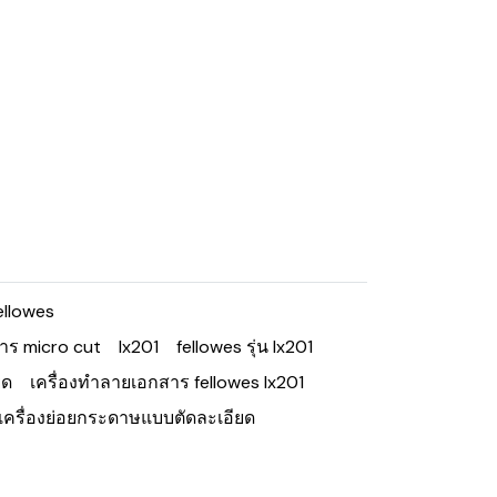
ellowes
าร micro cut
lx201
fellowes รุ่น lx201
ยด
เครื่องทำลายเอกสาร fellowes lx201
เครื่องย่อยกระดาษแบบตัดละเอียด