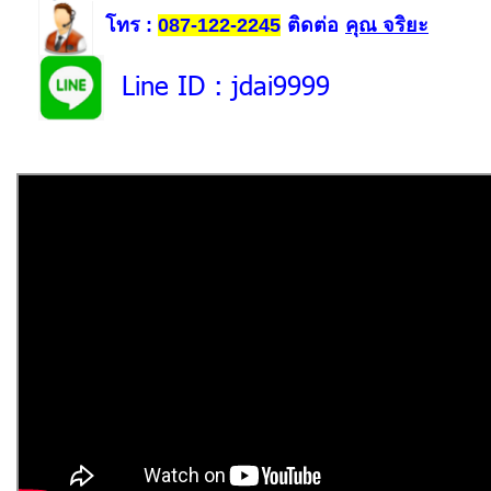
โทร
ติดต่อ
คุณ จริยะ
:
087-122-2245
Line ID
: jdai9999