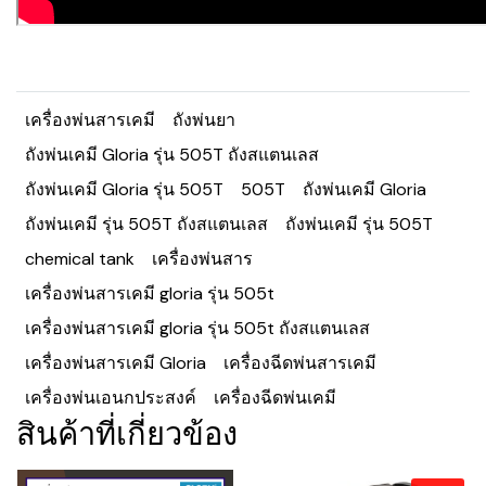
เครื่องพ่นสารเคมี
ถังพ่นยา
ถังพ่นเคมี Gloria รุ่น 505T ถังสแตนเลส
ถังพ่นเคมี Gloria รุ่น 505T
505T
ถังพ่นเคมี Gloria
ถังพ่นเคมี รุ่น 505T ถังสแตนเลส
ถังพ่นเคมี รุ่น 505T
chemical tank
เครื่องพ่นสาร
เครื่องพ่นสารเคมี gloria รุ่น 505t
เครื่องพ่นสารเคมี gloria รุ่น 505t ถังสแตนเลส
เครื่องพ่นสารเคมี Gloria
เครื่องฉีดพ่นสารเคมี
เครื่องพ่นเอนกประสงค์
เครื่องฉีดพ่นเคมี
สินค้าที่เกี่ยวข้อง