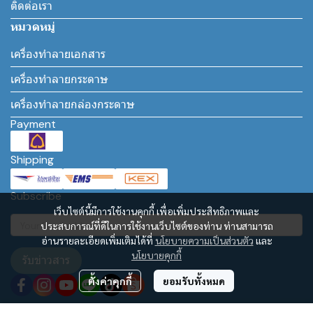
ติดต่อเรา
หมวดหมู่
เครื่องทำลายเอกสาร
เครื่องทำลายกระดาษ
เครื่องทำลายกล่องกระดาษ
Payment
Shipping
Subscribe
เว็บไซต์นี้มีการใช้งานคุกกี้ เพื่อเพิ่มประสิทธิภาพและ
ประสบการณ์ที่ดีในการใช้งานเว็บไซต์ของท่าน ท่านสามารถ
อ่านรายละเอียดเพิ่มเติมได้ที่
นโยบายความเป็นส่วนตัว
และ
นโยบายคุกกี้
รับข่าวสาร
ตั้งค่าคุกกี้
ยอมรับทั้งหมด