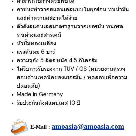
สามารถใช้กำจัดวัชพืชได้
ภาชนะทำจากสแตนเลสแบบไม่ผุกร่อน ทนน้ำมัน
และทำความสะอาดได้ง่าย
ตัวถังสแตนเลสมาตราฐานจากเยอรมัน ทนกรด
ทนด่างและสารเคมี
หัวปั้มทองเหลือง
แรงดันลม 6 บาร์
ความจุถัง 5 ลิตร หนัก 4.5 กิโลกรัม
ได้รับการรับรองจาก TÜV / GS (หน่วยงานตรวจ
สอบด้านเทคนิคของเยอรมัน / ทดสอบเพื่อความ
ปลอดภัย)
Made in Germany
รับประกันถังสแตนเลส 10 ปี
amoasia@amoasia.com
E-Mail :