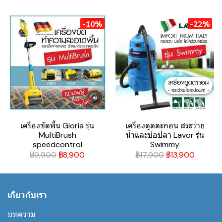
-10%
-22%
เครื่องขัดพื้น Gloria รุ่น
เครื่องดูดตะกอน สระว่าย
MultiBrush
น้ำและบ่อปลา Lavor รุ่น
speedcontrol
Swimmy
฿9,900
฿8,900
฿17,900
฿13,900
เกี่ยวกับเรา
บทความ