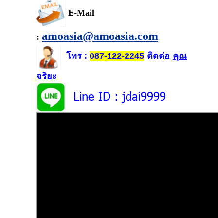
E-Mail
amoasia@amoasia.com
:
โทร
ติดต่อ
คุณ
:
087-122-2245
จริยะ
Line ID
: jdai9999