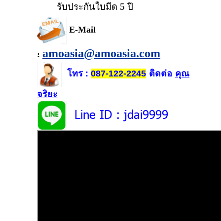
รับประกันใบมีด 5 ปี
E-Mail
amoasia@amoasia.com
:
โทร
ติดต่อ
คุณ
:
087-122-2245
จริยะ
Line ID
: jdai9999