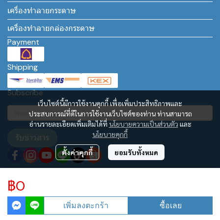
เครื่องทำลายกระดาษ
เครื่องทำลายกล่องกระดาษ
Payment
Shipping
Subscribe
เว็บไซต์นี้มีการใช้งานคุกกี้ เพื่อเพิ่มประสิทธิภาพและ
ประสบการณ์ที่ดีในการใช้งานเว็บไซต์ของท่าน ท่านสามารถ
อ่านรายละเอียดเพิ่มเติมได้ที่
นโยบายความเป็นส่วนตัว
และ
นโยบายคุกกี้
รับข่าวสาร
ตั้งค่าคุกกี้
ยอมรับทั้งหมด
฿0
Copyright | All Rights Reserved | Powered by www.เครื่องทำลายกระดาษ.com
ผู้เข้าชมวันนี้
58
เพิ่มลงตะกร้า
ซื้อเลย
Powered By
MakeWebEasy