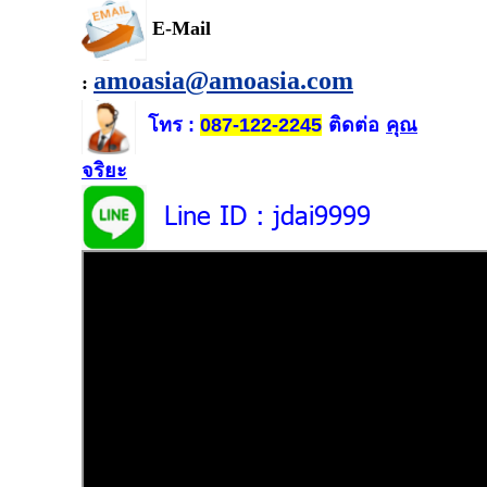
E-Mail
amoasia@amoasia.com
:
โทร
ติดต่อ
คุณ
:
087-122-2245
จริยะ
Line ID
: jdai9999