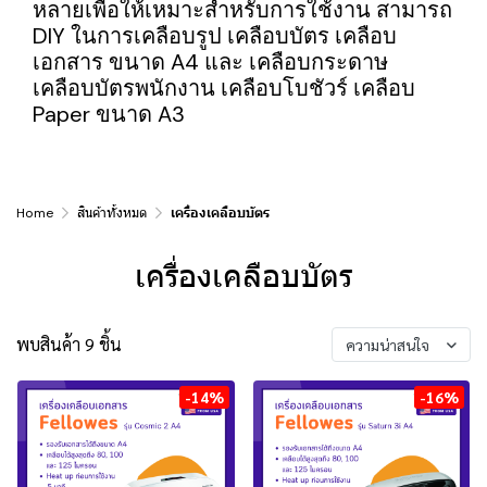
หลายเพื่อให้เหมาะสำหรับการใช้งาน สามารถ
DIY ในการเคลือบรูป เคลือบบัตร เคลือบ
เอกสาร ขนาด A4 และ เคลือบกระดาษ
เคลือบบัตรพนักงาน เคลือบโบชัวร์ เคลือบ
Paper ขนาด A3
Home
สินค้าทั้งหมด
เครื่องเคลือบบัตร
เครื่องเคลือบบัตร
พบสินค้า 9 ชิ้น
ความน่าสนใจ
-14%
-16%