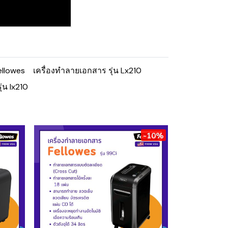
ellowes
เครื่องทำลายเอกสาร รุ่น Lx210
ุ่น lx210
-10%