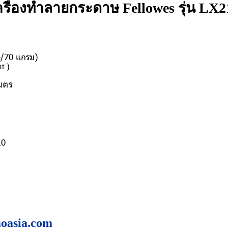
ครื่องทำลายกระดาษ Fellowes รุ่น LX2
/70 แกรม)
t )
เมตร
10
oasia.com