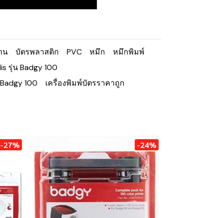
งาน
บัตรพลาสติก
PVC
หมึก
หมึกพิมพ์
lis รุ่น Badgy 100
s Badgy 100
เครื่องพิมพ์บัตรราคาถูก
-27%
-24%