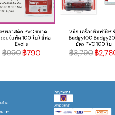
ัตรพลาสติก PVC ขนาด
หมึก เครื่องพิมพ์บัตร รุ
 มม. (แพ็ค 100 ใบ) ยี่ห้อ
Badgy100 Badgy2
Evolis
บัตร PVC 100 ใบ
฿990
฿790
฿3,790
฿2,78
Payment
กสาร
Shipping
ระดาษ