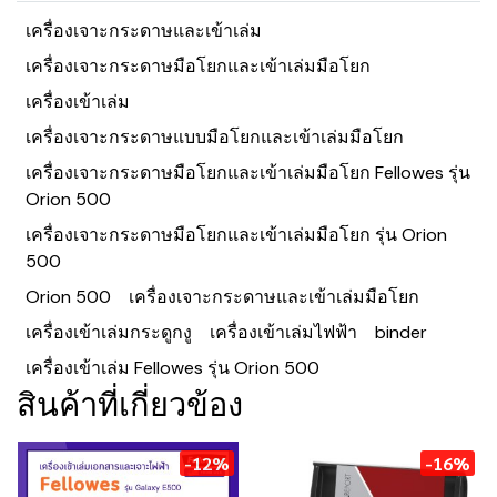
เครื่องเจาะกระดาษและเข้าเล่ม
เครื่องเจาะกระดาษมือโยกและเข้าเล่มมือโยก
เครื่องเข้าเล่ม
เครื่องเจาะกระดาษแบบมือโยกและเข้าเล่มมือโยก
เครื่องเจาะกระดาษมือโยกและเข้าเล่มมือโยก Fellowes รุ่น
Orion 500
เครื่องเจาะกระดาษมือโยกและเข้าเล่มมือโยก รุ่น Orion
500
Orion 500
เครื่องเจาะกระดาษและเข้าเล่มมือโยก
เครื่องเข้าเล่มกระดูกงู
เครื่องเข้าเล่มไฟฟ้า
binder
เครื่องเข้าเล่ม Fellowes รุ่น Orion 500
สินค้าที่เกี่ยวข้อง
-12%
-16%