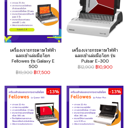
เครื่องเจาะกระดาษไฟฟ้า
เครื่องเจาะกระดาษไฟฟ้า
และเข้าเล่มมือโยก
และเข้าเล่มมือโยก รุ่น
Fellowes รุ่น Galaxy E
Pulsar E-300
500
฿12,900
฿10,900
฿19,900
฿17,500
-13%
-13%