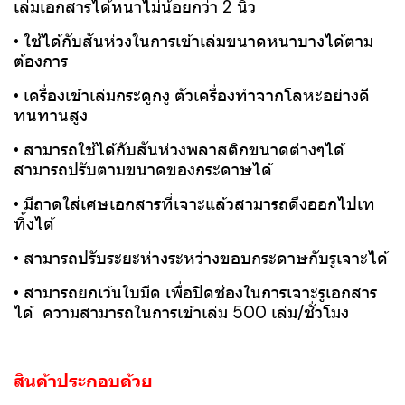
เล่มเอกสารได้หนาไม่น้อยกว่า 2 นิ้ว
• ใช้ได้กับสันห่วงในการเข้าเล่มขนาดหนาบางได้ตาม
ต้องการ
• เครื่องเข้าเล่มกระดูกงู ตัวเครื่องทำจากโลหะอย่างดี
ทนทานสูง
• สามารถใช้ได้กับสันห่วงพลาสติกขนาดต่างๆได้
สามารถปรับตามขนาดของกระดาษได้
• มีถาดใส่เศษเอกสารที่เจาะแล้วสามารถดึงออกไปเท
ทิ้งได้
• สามารถปรับระยะห่างระหว่างขอบกระดาษกับรูเจาะได้
• สามารถยกเว้นใบมีด เพื่อปิดช่องในการเจาะรูเอกสาร
ได้ ความสามารถในการเข้าเล่ม 500 เล่ม/ชั่วโมง
สินค้าประกอบด้วย