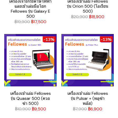
เครื่องเจาะกระดาษไฟฟ้า
เครื่องเข้าเล่ม Fellowes
และเข้าเล่มมือโยก
รุ่น Orion 500 (โอเรียน
Fellowes รุ่น Galaxy E
500)
500
฿20,900
฿18,900
฿19,900
฿17,500
-13%
-13%
เครื่องเข้าเล่ม Fellowes
เครื่องเข้าเล่ม Fellowes
รุ่น Quasar 500 (ควอ
รุ่น Pulsar + (พลูซ่า
ซ่า 500)
พลัส)
฿10,900
฿9,500
฿7,900
฿6,900