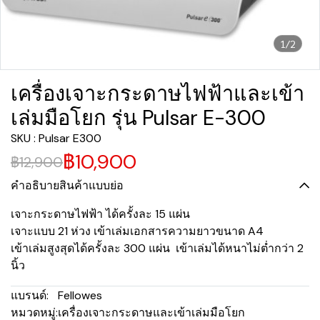
1/2
เครื่องเจาะกระดาษไฟฟ้าและเข้า
เล่มมือโยก รุ่น Pulsar E-300
SKU : Pulsar E300
฿10,900
฿12,900
คำอธิบายสินค้าแบบย่อ
เจาะกระดาษไฟฟ้า ได้ครั้งละ 15 แผ่น
เจาะแบบ 21 ห่วง เข้าเล่มเอกสารความยาวขนาด A4
เข้าเล่มสูงสุดได้ครั้งละ 300 แผ่น เข้าเล่มได้หนาไม่ต่ำกว่า 2
นิ้ว
แบรนด์:
Fellowes
หมวดหมู่:
เครื่องเจาะกระดาษและเข้าเล่มมือโยก