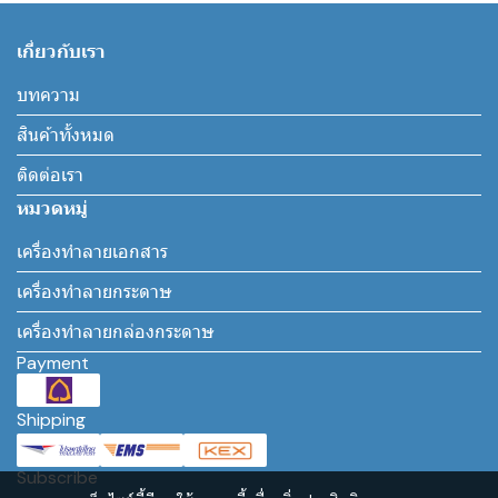
เกี่ยวกับเรา
บทความ
สินค้าทั้งหมด
ติดต่อเรา
หมวดหมู่
เครื่องทำลายเอกสาร
เครื่องทำลายกระดาษ
เครื่องทำลายกล่องกระดาษ
Payment
Shipping
Subscribe