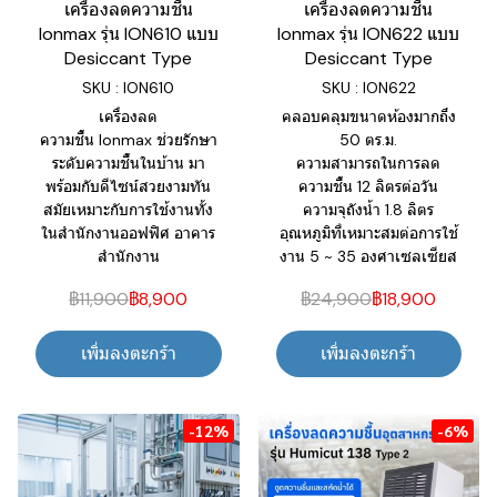
เครื่องลดความชื้น
เครื่องลดความชื้น
Ionmax รุ่น ION610 แบบ
Ionmax รุ่น ION622 แบบ
Desiccant Type
Desiccant Type
SKU : ION610
SKU : ION622
เครื่องลด
คลอบคลุมขนาดห้องมากถึง
ความชื้น Ionmax ช่วยรักษา
50 ตร.ม.
ระดับความชื้นในบ้าน มา
ความสามารถในการลด
พร้อมกับดีไซน์สวยงามทัน
ความชื้น 12 ลิตรต่อวัน
สมัยเหมาะกับการใช้งานทั้ง
ความจุถังน้ำ 1.8 ลิตร
ในสำนักงานออฟฟิศ อาคาร
อุณหภูมิที่เหมาะสมต่อการใช้
สำนักงาน
งาน 5 ~ 35 องศาเซลเซียส
฿11,900
฿8,900
฿24,900
฿18,900
เพิ่มลงตะกร้า
เพิ่มลงตะกร้า
-12%
-6%