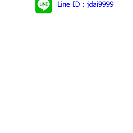
Line ID
: jdai9999