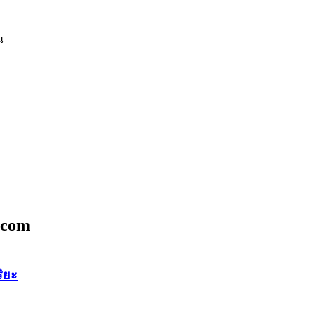
น
.com
ิยะ