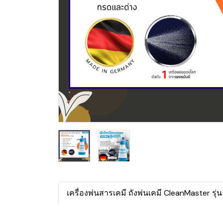
เครื่องพ่นสารเคมี ถังพ่นเคมี CleanMaster รุ่