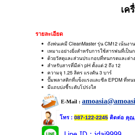
เคร
รายละเอียด
ถังพ่นเคมี CleanMaster รุ่น CM12 เน
เหมาะอย่างยิ่งสำหรับการใช้สารพ่นที่เป็
ด้วยวัสดุและส่วนประกอบที่ทนกรดและด่า
สำหรับสารที่มีค่า pH ตั้งแต่ 2 ถึง 12
ความจุ 1.25 ลิตร แรงดัน 3 บาร์
ปั๊มพลาสติกที่แข็งแรงและซีล EPDM ที่ท
มีแถบบ่งชี้ระดับโปร่งใส
amoasia@amoas
E-Mail :
โทร
ติดต่อ
คุณ
:
087-122-2245
Line ID
: jdai9999