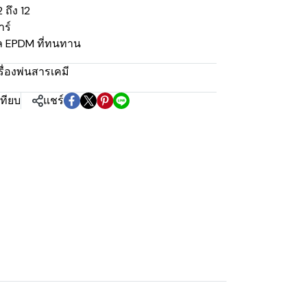
 ถึง 12
าร์
ีล EPDM ที่ทนทาน
รื่องพ่นสารเคมี
เทียบ
แชร์