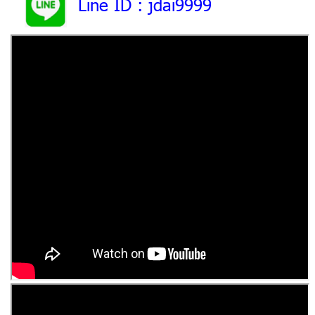
Line ID
: jdai9999